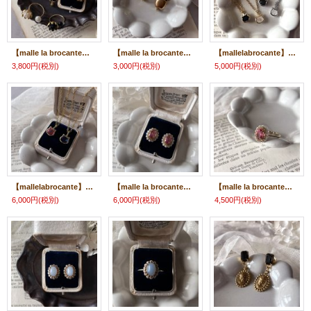
【malle la brocante】蕾のレトロフラワーと天然石のフォークリング/金属アレルギー対応
【malle la brocante】ヴィンテージアップルカボションのピアス/痛みにくいイヤリング
【mallelabrocante】サージカルステンレス 宝石質天然石×猫のネックレス/金属アレルギー対応
3,800円
(税別)
3,000円
(税別)
5,000円
(税別)
【mallelabrocante】サージカルステンレス宝石質トパーズAAA 2.2カラット×猫のネックレス/11月誕生石/金属アレルギー対応
【malle la brocante】宝石質ピンクトパーズとヴィンテージパールのオーバルピアス/痛みにくいイヤリング/11月誕生石
【malle la brocante】宝石質ピンクトパーズとヴィンテージパールのオーバルリング/金属アレルギー対応/11月誕生石
6,000円
(税別)
6,000円
(税別)
4,500円
(税別)