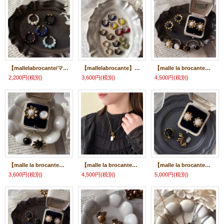
【mallelabrocante/マルラブロカント】天然石とアンティークビーズのイヤーカフ（片耳用）4mm玉×3mm玉
【mallelabrocante】天然石×ヴィンテージパールビーズ つぶつぶフープ ピアスORフープイヤリング
【malle la brocante】レトロフラワーと天然石のつぶつぶピアス/痛みにくいイヤリング
2,200円
(税別)
3,600円
(税別)
4,500円
(税別)
【malle la brocante】レトロフラワーと天然石のフォークリング/金属アレルギー対応
【malle la brocante】ヴィンテージメダイとバロック淡水パールのラリエットネックレス/金属アレルギー対応
【malle la brocante】蕾のレトロフラワーと天然石のつぶつぶピアス/痛みにくいイヤリング
3,600円
(税別)
4,500円
(税別)
5,000円
(税別)