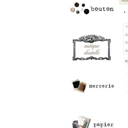
フ
古
不
古
登