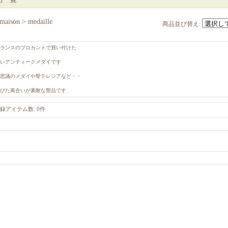
maison > medaille
商品並び替え
:
ランスのブロカントで買い付けた
いアンティークメダイです
思議のメダイや聖テレジアなど・・
びた風合いが素敵な聖品です
録アイテム数
:
0件