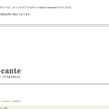
ール）,オリジナルアクセサリーmalle la brocante(マルラブロカ
の商品を取り揃えております。
｜
maison > medaille
品一覧