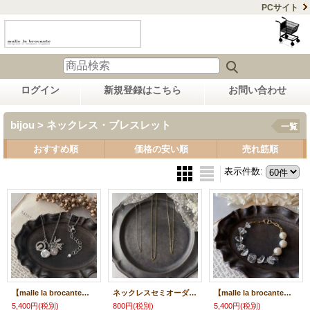
PCサイト
ログイン
新規登録はこちら
お問い合わせ
bijou > ネックレス・ブレスレット
一覧
おすすめ順
価格の安い順
売れ筋順
表示件数
:
【malle la brocante】聖母マリア ヴィンテージメダイの着せ替えネックレス/金属アレルギー対応
ネックレスセミオーダー/金属アレルギー対応
【malle la brocante】14kgf 水晶とヴィンテージパールのブレスレット
5,400円
(税別)
800円
(税別)
5,400円
(税別)