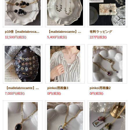
p10倍【mallelabrocante】猫のヴィンテージボタンのブレスレット
【mallelabrocante】14kgf 天然石×ヴィンテージストーン ネックレス 金属アレルギー対応
有料ラッピング
12,500円
(税別)
5,400円
(税別)
227円
(税別)
【mallelabrocante】14kgf 天然石とヴィンテージビーズのフラワーブレスレット
pinkoi用画像3
pinkoi用画像2
7,000円
(税別)
0円
(税別)
0円
(税別)