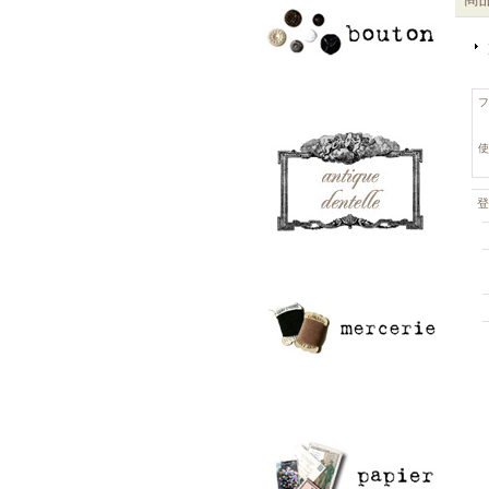
フ
使
登