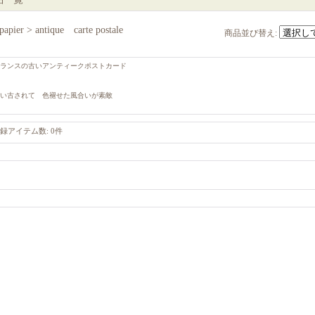
papier > antique carte postale
商品並び替え
:
ランスの古いアンティークポストカード
い古されて 色褪せた風合いが素敵
録アイテム数
:
0件