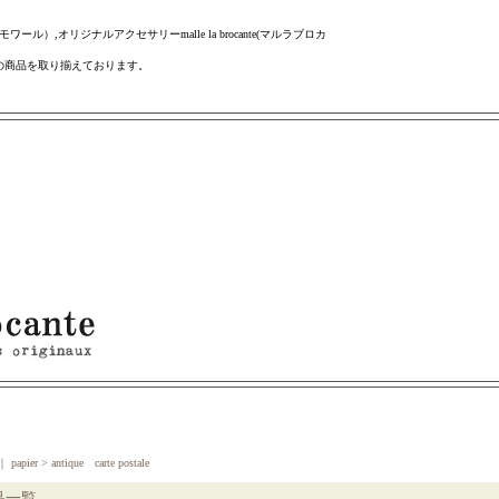
ール）,オリジナルアクセサリーmalle la brocante(マルラブロカ
の商品を取り揃えております。
｜
papier > antique carte postale
品一覧