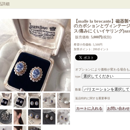
品詳細
【malle la brocante
のカボションとヴィンテー
ス/痛みにくいイヤリング
[
nz
販売価格
:
5,000円
(税別)
希望小売価格
:
5,500円
加算ポイント: 200ポイント
オプションにより価格が変わる場合も
type
:
数量
:
返品特約に関する重要事項
｜