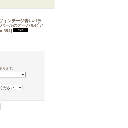
】磁器製ヴィンテージ青いバラ
ジパールのオーバルピア
m-594
]
あります。