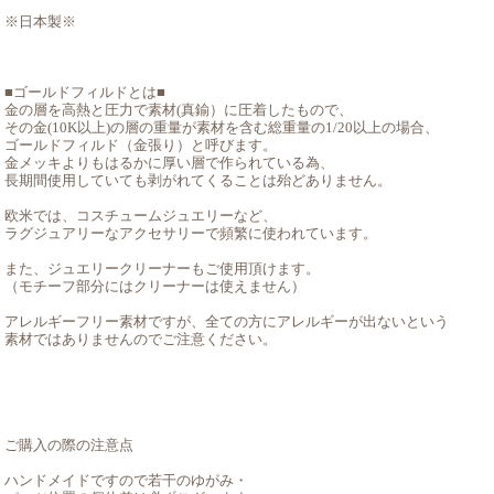
※日本製※
■ゴールドフィルドとは■
金の層を高熱と圧力で素材(真鍮）に圧着したもので、
その金(10K以上)の層の重量が素材を含む総重量の1/20以上の場合、
ゴールドフィルド（金張り）と呼びます。
金メッキよりもはるかに厚い層で作られている為、
長期間使用していても剥がれてくることは殆どありません。
欧米では、コスチュームジュエリーなど、
ラグジュアリーなアクセサリーで頻繁に使われています。
また、ジュエリークリーナーもご使用頂けます。
（モチーフ部分にはクリーナーは使えません）
アレルギーフリー素材ですが、全ての方にアレルギーが出ないという
素材ではありませんのでご注意ください。
ご購入の際の注意点
ハンドメイドですので若干のゆがみ・