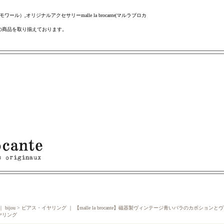
ール）,オリジナルアクセサリーmalle la brocante(マルラブロカ
の商品を取り揃えております。
 bijou >
ピアス・イヤリング
｜
【malle la brocante】磁器製ヴィンテージ青いバラのカボシ
ヤリング