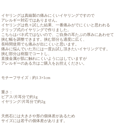
イヤリングは真鍮製の痛みにくいイヤリングですので
アレルギー対応ではありません。
イヤリングは色々試した結果、一番痛みがでにくいと思われる
クリップ式のイヤリングで作りました。
こちらはバネ式ではないので、ご自身の耳たぶの厚みにあわせて
挟む幅を調整できます。挟む部分も適度に広く、
長時間使用でも痛みが出にくいと思います。
痛みに悩んでいた方には一度お試し頂きたいイヤリングです。
挟む部分は樹脂でコートし、
直接金属が肌に触れにくいようにはしていますが
アレルギーのある方はご購入をお控えください。
モチーフサイズ：約1.3×1cm
重さ：
ピアス/片耳分で約1g
イヤリング/片耳分で約2g
天然石には大きさや形の個体差があるため
サイズには若干の個体差があります。