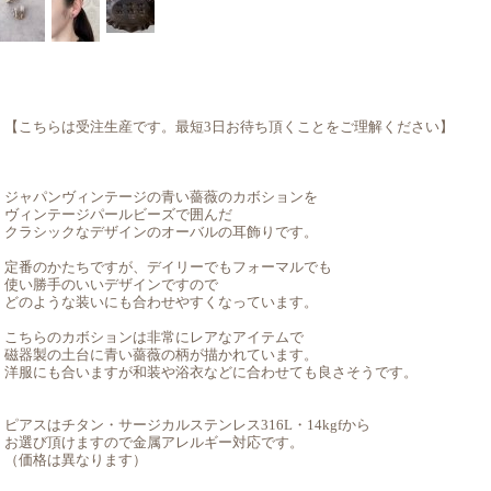
【こちらは受注生産です。最短3日お待ち頂くことをご理解ください】
ジャパンヴィンテージの青い薔薇のカボションを
ヴィンテージパールビーズで囲んだ
クラシックなデザインのオーバルの耳飾りです。
定番のかたちですが、デイリーでもフォーマルでも
使い勝手のいいデザインですので
どのような装いにも合わせやすくなっています。
こちらのカボションは非常にレアなアイテムで
磁器製の土台に青い薔薇の柄が描かれています。
洋服にも合いますが和装や浴衣などに合わせても良さそうです。
ピアスはチタン・サージカルステンレス316L・14kgfから
お選び頂けますので金属アレルギー対応です。
（価格は異なります）