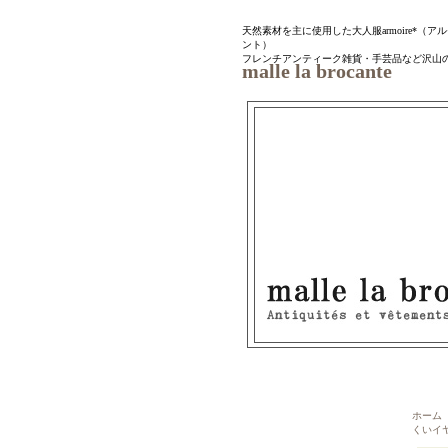
天然素材を主に使用した大人服armoire*（アルモワ
ント）
フレンチアンティーク雑貨・手芸品など沢山
malle la brocante
ホーム
｜
くいイ