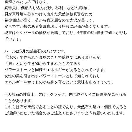
養殖されたものではなく、
真珠貝に 偶然入り込んだ砂、砂利、などの異物に
貝が真珠層を巻きつけて出来た天然無核真珠なため
希少価値が高く、芯から真珠層なので光沢が美しく、
変形ですが核のある変形真珠より格段に評価が高くなります。
現在はケシパールの価格が高騰しており、4年前の約5倍まで値上がりし
ています。
パールは6月の誕生石のひとつです。
「淡水」で作られた真珠のことで鉱物ではありませんが、
「貝」という生き物から生まれたものであり
パワーストーンと同様のエネルギーがあるとされています。
女性の美を引き出すパワーストーンとして知られており
エネルギーを奪うものから身を守るという意味もあるそうです。
※天然石の性質上、欠け・クラック、内包物やサイズ個体差が見られる
ことがあります。
これらは石が天然であることの証であり、天然石の魅力・個性であると
ご理解いただいた場合のみご注文くださいますようお願いいたします。