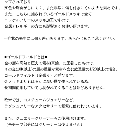
ップされており
変色や腐食がしにくく、また非常に傷も付きにくい丈夫な素材です。
また、こちらに施されているゴールドメッキは全て
ニッケルフリーのメッキ加工ですので、
金属アレルギーの方にも影響無くお使い頂けます。
※症状の発生には個人差があります。あらかじめご了承ください。
■ゴールドフィルドとは■
金の層を高熱と圧力で素材(真鍮）に圧着したもので、
その金(10K以上)の層の重量が素材を含む総重量の1/20以上の場合、
ゴールドフィルド（金張り）と呼びます。
金メッキよりもはるかに厚い層で作られている為、
長期間使用していても剥がれてくることは殆どありません。
欧米では、コスチュームジュエリーなど、
ラグジュアリーなアクセサリーで頻繁に使われています。
また、ジュエリークリーナーもご使用頂けます。
（モチーフ部分にはクリーナーは使えません）