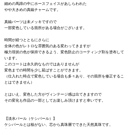
細めの馬蹄の中にホースフェイスがあしらわれた
やや大きめの真鍮チャームです。
真鍮パーツは未メッキですので
一部変色している箇所がある場合がございます。
時間が経つとともにさらに
全体の色がレトロな雰囲気のある変わってきますが
極力現状の色が保持できるよう、変色防止のコーティング剤を塗布して
います。
このコートは永久的なものではありませんが
変色までの時間を少し延ばすことができます。
（仕入れた時点で変色している場合も多々あり、その箇所を修正するこ
とはできません）
とはいえ、変色した方がヴィンテージ感は出てきますので
その変化も作品の一部としてお楽しみ頂けますと幸いです。
【淡水パール（ケシパール）】
ケシパールとは核がない、芯から真珠層でできた天然真珠です。