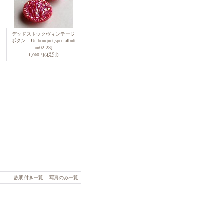
デッドストックヴィンテージ
ボタン Un bouquet
[specialbutt
on02-23]
(税別)
1,000円
説明付き一覧
写真のみ一覧