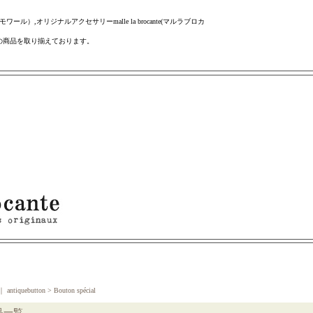
ール）,オリジナルアクセサリーmalle la brocante(マルラブロカ
の商品を取り揃えております。
｜
antiquebutton > Bouton spécial
品一覧