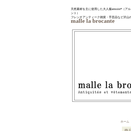
天然素材を主に使用した大人服armoire*（アルモワ
ント）
フレンチアンティーク雑貨・手芸品など沢山
malle la brocante
ホーム
商