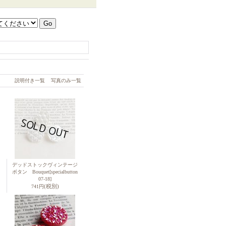
説明付き一覧
写真のみ一覧
デッドストックヴィンテージ
ボタン Bouquet
[specialbutton
07-18]
(税別)
741円