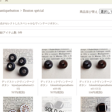
antiquebutton > Bouton spécial
商品並び替え
:
点がセレクトしたスペシャルなヴィンテージボタン。
録アイテム数
:
9件
デッドストックヴィンテージ
デッドストックヴィンテージ
デッドストックヴィンテージ
ボタン bijou
[specialbutton12-
ボタン Géométrie
[specialbutto
ボタン Géométrie
[specialbutto
15]
n10-18]
n11-13.5]
(税別)
(税別)
(税別)
787円
787円
556円