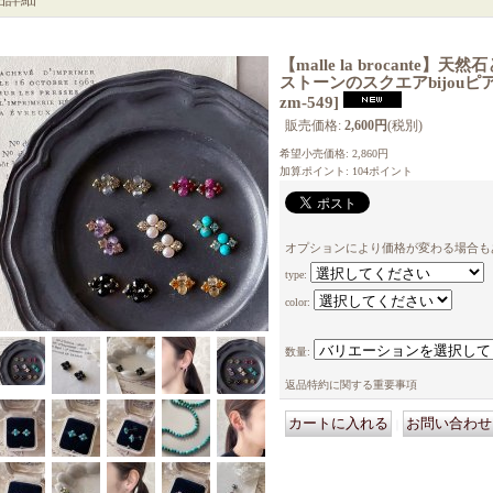
【malle la brocante
ストーンのスクエアbijou
zm-549
]
販売価格
:
2,600円
(税別)
希望小売価格
:
2,860円
加算ポイント: 104ポイント
オプションにより価格が変わる場合も
type
:
color
:
数量
:
返品特約に関する重要事項
｜