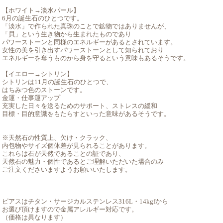
【ホワイト→淡水パール】
6月の誕生石のひとつです。
「淡水」で作られた真珠のことで鉱物ではありませんが、
「貝」という生き物から生まれたものであり
パワーストーンと同様のエネルギーがあるとされています。
女性の美を引き出すパワーストーンとして知られており
エネルギーを奪うものから身を守るという意味もあるそうです。
【イエロー→シトリン】
シトリンは11月の誕生石のひとつで、
はちみつ色のストーンです。
金運・仕事運アップ
充実した日々を送るためのサポート、ストレスの緩和
目標・目的意識をもたらすといった意味があるそうです。
※天然石の性質上、欠け・クラック、
内包物やサイズ個体差が見られることがあります。
これらは石が天然であることの証であり、
天然石の魅力・個性であるとご理解いただいた場合のみ
ご注文くださいますようお願いいたします。
ピアスはチタン・サージカルステンレス316L・14kgfから
お選び頂けますので金属アレルギー対応です。
（価格は異なります）