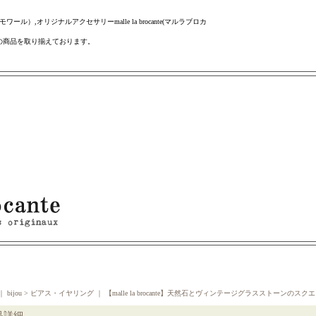
ール）,オリジナルアクセサリーmalle la brocante(マルラブロカ
の商品を取り揃えております。
 bijou >
ピアス・イヤリング
｜
【malle la brocante】天然石とヴィンテージグラスストーンのスク
品詳細