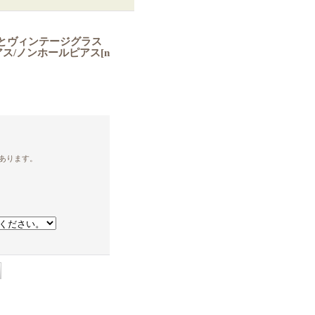
】天然石とヴィンテージグラス
ピアス/ノンホールピアス
[
n
あります。