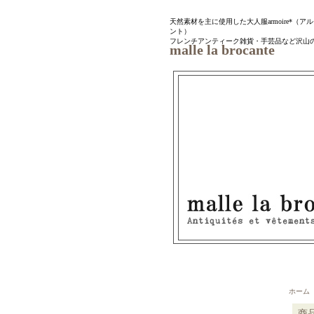
天然素材を主に使用した大人服armoire*（アルモワ
ント）
フレンチアンティーク雑貨・手芸品など沢山
malle la brocante
ホーム
｜
商