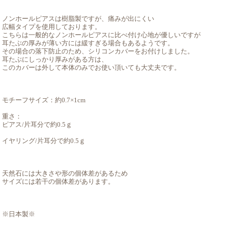
ノンホールピアスは樹脂製ですが、痛みが出にくい
広幅タイプを使用しております。
こちらは一般的なノンホールピアスに比べ付け心地が優しいですが
耳たぶの厚みが薄い方には緩すぎる場合もあるようです。
その場合の落下防止のため、シリコンカバーをお付けしました。
耳たぶにしっかり厚みがある方は、
このカバーは外して本体のみでお使い頂いても大丈夫です。
モチーフサイズ：約0.7×1cm
重さ：
ピアス/片耳分で約0.5ｇ
イヤリング/片耳分で約0.5ｇ
天然石には大きさや形の個体差があるため
サイズには若干の個体差があります。
※日本製※