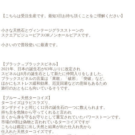
【こちらは受注生産です。最短3日お待ち頂くことをご理解ください】
小さな天然石とヴィンテージグラスストーンの
スクエアビジューピアスORノンホールピアスです。
小さいので普段使いに最適です。
【ブラック→ブラックスピネル】
2021年、日本の誕生石が63年ぶりに改定され
スピネルは8月の誕生石として新たに仲間入りをしました。
ブラックスピネルの言葉は「果敢」「破邪」「突破」など。
ほかにもストレス緩和効果、厄災回避などの意味もあるため
旅行のおともにも向いているそうです。
【ブルー→天然ターコイズ】
ターコイズはラピスラズリ、
タンザナイトと同じく12月の誕生石の一つに数えられます。
持ち主を危険から守ってくれると言われ
古くから身を守るお守りとして重宝されていたパワーストーンです。
市場の9割は偽物と言われているターコイズですが
こちらは鑑定に出し天然と結果が出た仕入れ先から
仕入れた天然ターコイズです。