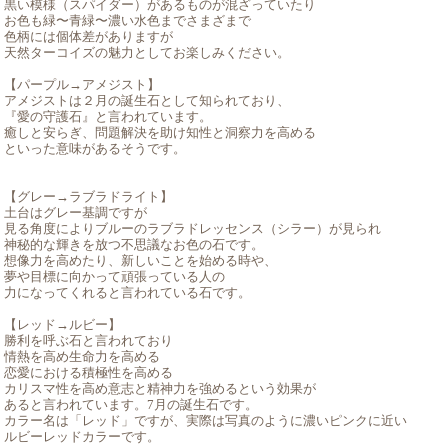
黒い模様（スパイダー）があるものが混ざっていたり
お色も緑〜青緑〜濃い水色までさまざまで
色柄には個体差がありますが
天然ターコイズの魅力としてお楽しみください。
【パープル→アメジスト】
アメジストは２月の誕生石として知られており、
『愛の守護石』と言われています。
癒しと安らぎ、問題解決を助け知性と洞察力を高める
といった意味があるそうです。
【グレー→ラブラドライト】
土台はグレー基調ですが
見る角度によりブルーのラブラドレッセンス（シラー）が見られ
神秘的な輝きを放つ不思議なお色の石です。
想像力を高めたり、新しいことを始める時や、
夢や目標に向かって頑張っている人の
力になってくれると言われている石です。
【レッド→ルビー】
勝利を呼ぶ石と言われており
情熱を高め生命力を高める
恋愛における積極性を高める
カリスマ性を高め意志と精神力を強めるという効果が
あると言われています。7月の誕生石です。
カラー名は「レッド」ですが、実際は写真のように濃いピンクに近い
ルビーレッドカラーです。