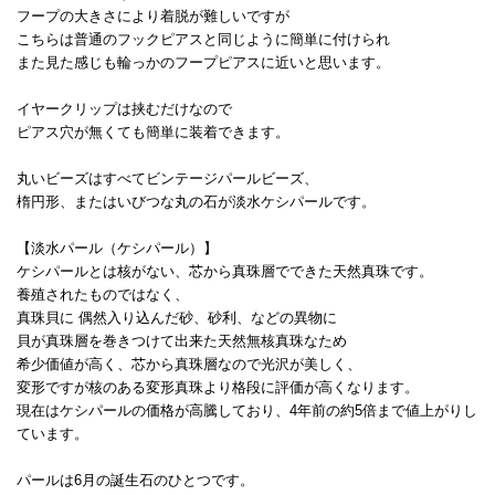
フープの大きさにより着脱が難しいですが
こちらは普通のフックピアスと同じように簡単に付けられ
また見た感じも輪っかのフープピアスに近いと思います。
イヤークリップは挟むだけなので
ピアス穴が無くても簡単に装着できます。
丸いビーズはすべてビンテージパールビーズ、
楕円形、またはいびつな丸の石が淡水ケシパールです。
【淡水パール（ケシパール）】
ケシパールとは核がない、芯から真珠層でできた天然真珠です。
養殖されたものではなく、
真珠貝に 偶然入り込んだ砂、砂利、などの異物に
貝が真珠層を巻きつけて出来た天然無核真珠なため
希少価値が高く、芯から真珠層なので光沢が美しく、
変形ですが核のある変形真珠より格段に評価が高くなります。
現在はケシパールの価格が高騰しており、4年前の約5倍まで値上がりし
ています。
パールは6月の誕生石のひとつです。