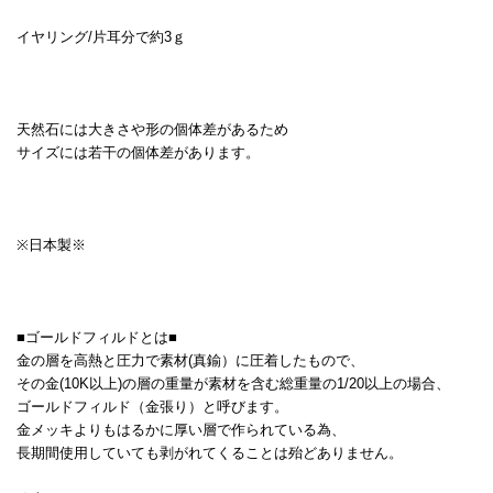
イヤリング/片耳分で約3ｇ
天然石には大きさや形の個体差があるため
サイズには若干の個体差があります。
※日本製※
■ゴールドフィルドとは■
金の層を高熱と圧力で素材(真鍮）に圧着したもので、
その金(10K以上)の層の重量が素材を含む総重量の1/20以上の場合、
ゴールドフィルド（金張り）と呼びます。
金メッキよりもはるかに厚い層で作られている為、
長期間使用していても剥がれてくることは殆どありません。