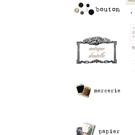
フ
主
ラ
登